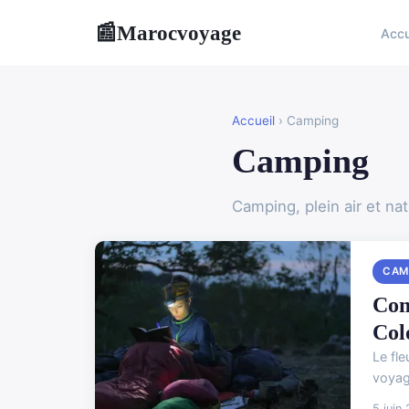
Marocvoyage
📰
Accu
Accueil
› Camping
Camping
Camping, plein air et na
CAM
Com
Col
Le fl
voyage
5 juin