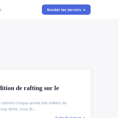
e
Sonder les terroirs →
ion de rafting sur le
attirent chaque année des milliers de
ous tente, vous êt...
5 min de lecture →