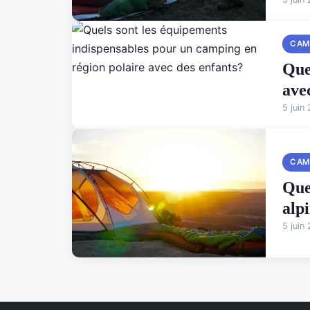
CAM
Que
ave
5 juin
CAM
Que
alp
5 juin