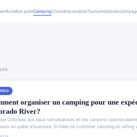
eil
Actu
Bon plan
Camping
Croisière
Location
Tourisme
Vacance
Voyag
ture
PING
ment organiser un camping pour une expédit
orado River?
euve Colorado aux eaux tumultueuses et ses canyons spectaculaires 
urs en quête d'aventure. Si l'idée de combiner camping et rafting v
 2024